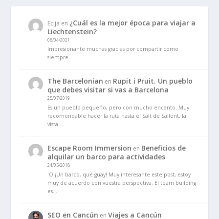
¿Cuál es la mejor época para viajar a
Ecija
en
Liechtenstein?
08/04/2021
Impresionante muchas gracias por compartir como
siempre
The Barcelonian
Rupit i Pruit. Un pueblo
en
que debes visitar si vas a Barcelona
25/07/2019
Es un pueblo pequeño, pero con mucho encanto. Muy
recomendable hacer la ruta hasta el Salt de Sallent, la
vista…
Escape Room Immersion
Beneficios de
en
alquilar un barco para actividades
24/05/2018
:O ¡Un barco, qué guay! Muy interesante este post, estoy
muy de acuerdo con vuestra perspectiva. El team building
es…
SEO en Cancún
Viajes a Cancún
en