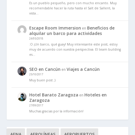
Es un pueblo pequeño, pero con mucho encanto. Muy
recomendable hacer la ruta hasta el Salt de Sallent, la
vista…
Escape Room Immersion
Beneficios de
en
alquilar un barco para actividades
24/05/2018
:O ¡Un barco, qué guay! Muy interesante este post, estoy
muy de acuerdo con vuestra perspectiva. El team building
es…
SEO en Cancún
Viajes a Cancún
en
25/10/2017
Muy buen post ;)
Hotel Barato Zaragoza
Hoteles en
en
Zaragoza
27/09/2017
Muchas gracias por la información!
AENA
AEROLÍNEAS
AEROPUERTOS