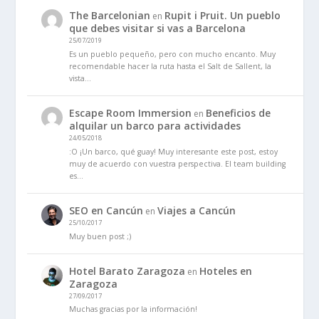
The Barcelonian
Rupit i Pruit. Un pueblo
en
que debes visitar si vas a Barcelona
25/07/2019
Es un pueblo pequeño, pero con mucho encanto. Muy
recomendable hacer la ruta hasta el Salt de Sallent, la
vista…
Escape Room Immersion
Beneficios de
en
alquilar un barco para actividades
24/05/2018
:O ¡Un barco, qué guay! Muy interesante este post, estoy
muy de acuerdo con vuestra perspectiva. El team building
es…
SEO en Cancún
Viajes a Cancún
en
25/10/2017
Muy buen post ;)
Hotel Barato Zaragoza
Hoteles en
en
Zaragoza
27/09/2017
Muchas gracias por la información!