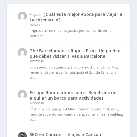
¿Cuál es la mejor época para viajar a
Ecija
en
Liechtenstein?
08/04/2021
Impresionante muchas gracias por compartir como
siempre
The Barcelonian
Rupit i Pruit. Un pueblo
en
que debes visitar si vas a Barcelona
25/07/2019
Es un pueblo pequeño, pero con mucho encanto. Muy
recomendable hacer la ruta hasta el Salt de Sallent, la
vista…
Escape Room Immersion
Beneficios de
en
alquilar un barco para actividades
24/05/2018
:O ¡Un barco, qué guay! Muy interesante este post, estoy
muy de acuerdo con vuestra perspectiva. El team building
es…
SEO en Cancún
Viajes a Cancún
en