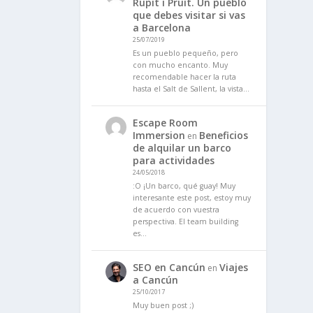
Rupit i Pruit. Un pueblo
que debes visitar si vas
a Barcelona
25/07/2019
Es un pueblo pequeño, pero
con mucho encanto. Muy
recomendable hacer la ruta
hasta el Salt de Sallent, la vista…
Escape Room
Immersion
Beneficios
en
de alquilar un barco
para actividades
24/05/2018
:O ¡Un barco, qué guay! Muy
interesante este post, estoy muy
de acuerdo con vuestra
perspectiva. El team building
es…
SEO en Cancún
Viajes
en
a Cancún
25/10/2017
Muy buen post ;)