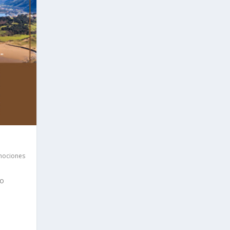
mociones
 o