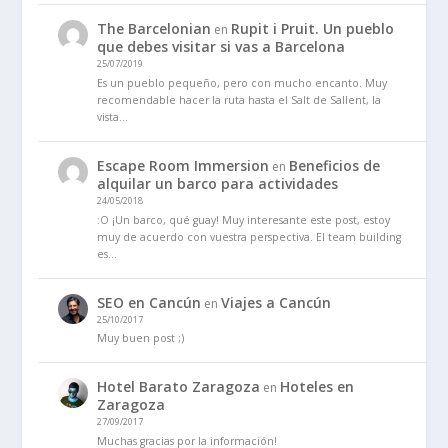
The Barcelonian
Rupit i Pruit. Un pueblo
en
que debes visitar si vas a Barcelona
25/07/2019
Es un pueblo pequeño, pero con mucho encanto. Muy
recomendable hacer la ruta hasta el Salt de Sallent, la
vista…
Escape Room Immersion
Beneficios de
en
alquilar un barco para actividades
24/05/2018
:O ¡Un barco, qué guay! Muy interesante este post, estoy
muy de acuerdo con vuestra perspectiva. El team building
es…
SEO en Cancún
Viajes a Cancún
en
25/10/2017
Muy buen post ;)
Hotel Barato Zaragoza
Hoteles en
en
Zaragoza
27/09/2017
Muchas gracias por la información!