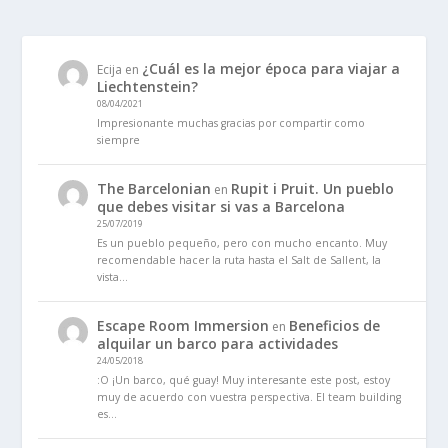
¿Cuál es la mejor época para viajar a
Ecija
en
Liechtenstein?
08/04/2021
Impresionante muchas gracias por compartir como
siempre
The Barcelonian
Rupit i Pruit. Un pueblo
en
que debes visitar si vas a Barcelona
25/07/2019
Es un pueblo pequeño, pero con mucho encanto. Muy
recomendable hacer la ruta hasta el Salt de Sallent, la
vista…
Escape Room Immersion
Beneficios de
en
alquilar un barco para actividades
24/05/2018
:O ¡Un barco, qué guay! Muy interesante este post, estoy
muy de acuerdo con vuestra perspectiva. El team building
es…