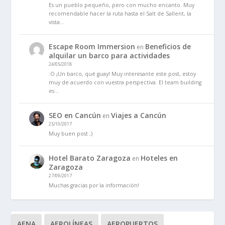
Es un pueblo pequeño, pero con mucho encanto. Muy
recomendable hacer la ruta hasta el Salt de Sallent, la
vista…
Escape Room Immersion
Beneficios de
en
alquilar un barco para actividades
24/05/2018
:O ¡Un barco, qué guay! Muy interesante este post, estoy
muy de acuerdo con vuestra perspectiva. El team building
es…
SEO en Cancún
Viajes a Cancún
en
25/10/2017
Muy buen post ;)
Hotel Barato Zaragoza
Hoteles en
en
Zaragoza
27/09/2017
Muchas gracias por la información!
AENA
AEROLÍNEAS
AEROPUERTOS