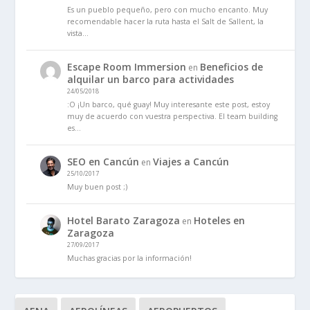
Es un pueblo pequeño, pero con mucho encanto. Muy
recomendable hacer la ruta hasta el Salt de Sallent, la
vista…
Escape Room Immersion
Beneficios de
en
alquilar un barco para actividades
24/05/2018
:O ¡Un barco, qué guay! Muy interesante este post, estoy
muy de acuerdo con vuestra perspectiva. El team building
es…
SEO en Cancún
Viajes a Cancún
en
25/10/2017
Muy buen post ;)
Hotel Barato Zaragoza
Hoteles en
en
Zaragoza
27/09/2017
Muchas gracias por la información!