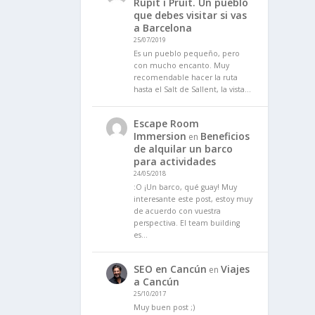
Rupit i Pruit. Un pueblo
que debes visitar si vas
a Barcelona
25/07/2019
Es un pueblo pequeño, pero
con mucho encanto. Muy
recomendable hacer la ruta
hasta el Salt de Sallent, la vista…
Escape Room
Immersion
Beneficios
en
de alquilar un barco
para actividades
24/05/2018
:O ¡Un barco, qué guay! Muy
interesante este post, estoy muy
de acuerdo con vuestra
perspectiva. El team building
es…
SEO en Cancún
Viajes
en
a Cancún
25/10/2017
Muy buen post ;)