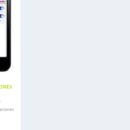
IONES
caciones