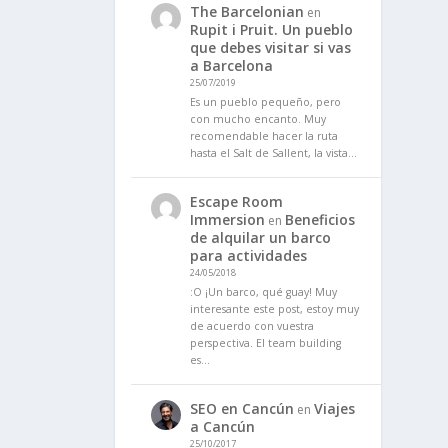
The Barcelonian
en
Rupit i Pruit. Un pueblo
que debes visitar si vas
a Barcelona
25/07/2019
Es un pueblo pequeño, pero
con mucho encanto. Muy
recomendable hacer la ruta
hasta el Salt de Sallent, la vista…
Escape Room
Immersion
Beneficios
en
de alquilar un barco
para actividades
24/05/2018
:O ¡Un barco, qué guay! Muy
interesante este post, estoy muy
de acuerdo con vuestra
perspectiva. El team building
es…
SEO en Cancún
Viajes
en
a Cancún
25/10/2017