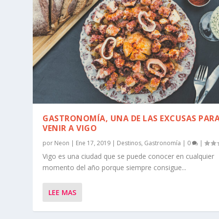
GASTRONOMÍA, UNA DE LAS EXCUSAS PAR
VENIR A VIGO
por
Neon
|
Ene 17, 2019
|
Destinos
,
Gastronomía
|
0
|
Vigo es una ciudad que se puede conocer en cualquier
momento del año porque siempre consigue...
LEE MAS