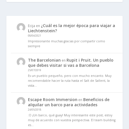
¿Cuál es la mejor época para viajar a
Ecija
en
Liechtenstein?
08/04/2021
Impresionante muchas gracias por compartir como
siempre
The Barcelonian
Rupit i Pruit. Un pueblo
en
que debes visitar si vas a Barcelona
25/07/2019
Es un pueblo pequeño, pero con mucho encanto. Muy
recomendable hacer la ruta hasta el Salt de Sallent, la
vista…
Escape Room Immersion
Beneficios de
en
alquilar un barco para actividades
24/05/2018
:O ¡Un barco, qué guay! Muy interesante este post, estoy
muy de acuerdo con vuestra perspectiva. El team building
es…