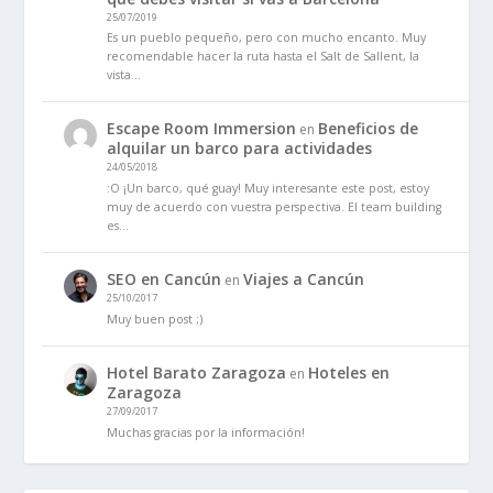
25/07/2019
Es un pueblo pequeño, pero con mucho encanto. Muy
recomendable hacer la ruta hasta el Salt de Sallent, la
vista…
Escape Room Immersion
Beneficios de
en
alquilar un barco para actividades
24/05/2018
:O ¡Un barco, qué guay! Muy interesante este post, estoy
muy de acuerdo con vuestra perspectiva. El team building
es…
SEO en Cancún
Viajes a Cancún
en
25/10/2017
Muy buen post ;)
Hotel Barato Zaragoza
Hoteles en
en
Zaragoza
27/09/2017
Muchas gracias por la información!