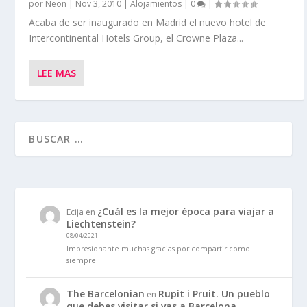
por
Neon
|
Nov 3, 2010
|
Alojamientos
|
0
|
Acaba de ser inaugurado en Madrid el nuevo hotel de
Intercontinental Hotels Group, el Crowne Plaza...
LEE MAS
¿Cuál es la mejor época para viajar a
Ecija
en
Liechtenstein?
08/04/2021
Impresionante muchas gracias por compartir como
siempre
The Barcelonian
Rupit i Pruit. Un pueblo
en
que debes visitar si vas a Barcelona