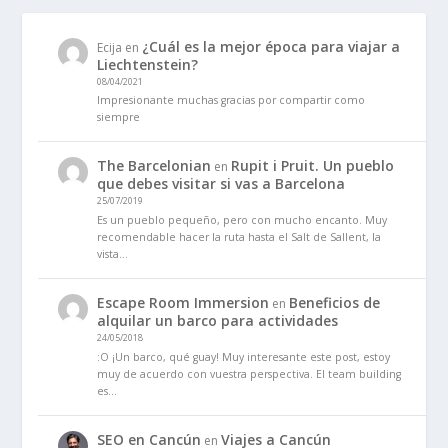
¿Cuál es la mejor época para viajar a
Ecija
en
Liechtenstein?
08/04/2021
Impresionante muchas gracias por compartir como
siempre
The Barcelonian
Rupit i Pruit. Un pueblo
en
que debes visitar si vas a Barcelona
25/07/2019
Es un pueblo pequeño, pero con mucho encanto. Muy
recomendable hacer la ruta hasta el Salt de Sallent, la
vista…
Escape Room Immersion
Beneficios de
en
alquilar un barco para actividades
24/05/2018
:O ¡Un barco, qué guay! Muy interesante este post, estoy
muy de acuerdo con vuestra perspectiva. El team building
es…
SEO en Cancún
Viajes a Cancún
en