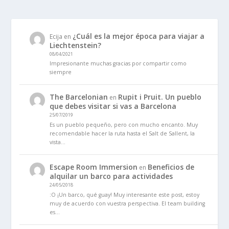
¿Cuál es la mejor época para viajar a
Ecija
en
Liechtenstein?
08/04/2021
Impresionante muchas gracias por compartir como
siempre
The Barcelonian
Rupit i Pruit. Un pueblo
en
que debes visitar si vas a Barcelona
25/07/2019
Es un pueblo pequeño, pero con mucho encanto. Muy
recomendable hacer la ruta hasta el Salt de Sallent, la
vista…
Escape Room Immersion
Beneficios de
en
alquilar un barco para actividades
24/05/2018
:O ¡Un barco, qué guay! Muy interesante este post, estoy
muy de acuerdo con vuestra perspectiva. El team building
es…