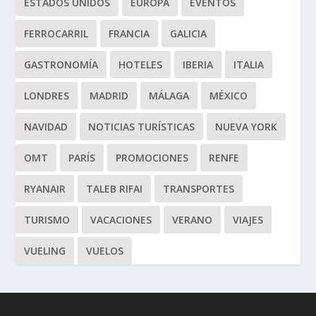
ESTADOS UNIDOS
EUROPA
EVENTOS
FERROCARRIL
FRANCIA
GALICIA
GASTRONOMÍA
HOTELES
IBERIA
ITALIA
LONDRES
MADRID
MÁLAGA
MÉXICO
NAVIDAD
NOTICIAS TURÍSTICAS
NUEVA YORK
OMT
PARÍS
PROMOCIONES
RENFE
RYANAIR
TALEB RIFAI
TRANSPORTES
TURISMO
VACACIONES
VERANO
VIAJES
VUELING
VUELOS