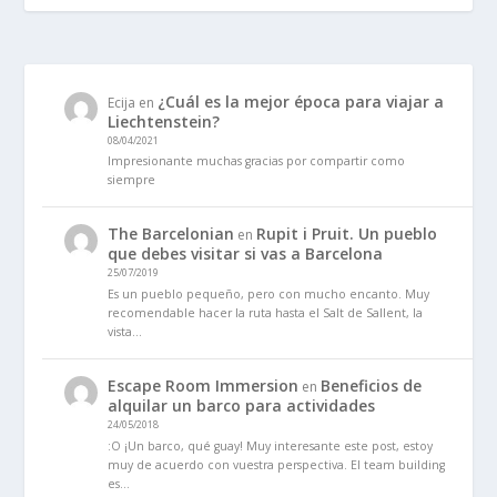
¿Cuál es la mejor época para viajar a
Ecija
en
Liechtenstein?
08/04/2021
Impresionante muchas gracias por compartir como
siempre
The Barcelonian
Rupit i Pruit. Un pueblo
en
que debes visitar si vas a Barcelona
25/07/2019
Es un pueblo pequeño, pero con mucho encanto. Muy
recomendable hacer la ruta hasta el Salt de Sallent, la
vista…
Escape Room Immersion
Beneficios de
en
alquilar un barco para actividades
24/05/2018
:O ¡Un barco, qué guay! Muy interesante este post, estoy
muy de acuerdo con vuestra perspectiva. El team building
es…