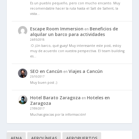
Es un pueblo pequeño, pero con mucho encanto. Muy
recomendable hacer la ruta hasta el Salt de Sallent, la
vista…
Escape Room Immersion
Beneficios de
en
alquilar un barco para actividades
24/05/2018
:O ¡Un barco, qué guay! Muy interesante este post, estoy
muy de acuerdo con vuestra perspectiva. El team building
es…
SEO en Cancún
Viajes a Cancún
en
25/10/2017
Muy buen post ;)
Hotel Barato Zaragoza
Hoteles en
en
Zaragoza
27/09/2017
Muchas gracias por la información!
AENA
AEROLÍNEAS
AEROPUERTOS