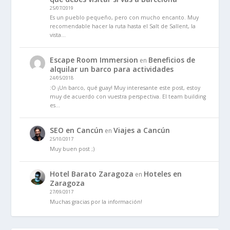
25/07/2019
Es un pueblo pequeño, pero con mucho encanto. Muy
recomendable hacer la ruta hasta el Salt de Sallent, la
vista…
Escape Room Immersion
Beneficios de
en
alquilar un barco para actividades
24/05/2018
:O ¡Un barco, qué guay! Muy interesante este post, estoy
muy de acuerdo con vuestra perspectiva. El team building
es…
SEO en Cancún
Viajes a Cancún
en
25/10/2017
Muy buen post ;)
Hotel Barato Zaragoza
Hoteles en
en
Zaragoza
27/09/2017
Muchas gracias por la información!