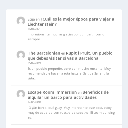
¿Cuál es la mejor época para viajar a
Ecija
en
Liechtenstein?
08/04/2021
Impresionante muchas gracias por compartir como
siempre
The Barcelonian
Rupit i Pruit. Un pueblo
en
que debes visitar si vas a Barcelona
25/07/2019
Es un pueblo pequeño, pero con mucho encanto. Muy
recomendable hacer la ruta hasta el Salt de Sallent, la
vista…
Escape Room Immersion
Beneficios de
en
alquilar un barco para actividades
24/05/2018
:O ¡Un barco, qué guay! Muy interesante este post, estoy
muy de acuerdo con vuestra perspectiva. El team building
es…