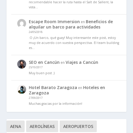
recomendable hacer la ruta hasta el Salt de Sallent, la
vista…
Escape Room Immersion
Beneficios de
en
alquilar un barco para actividades
24/05/2018
:O ¡Un barco, qué guay! Muy interesante este post, estoy
muy de acuerdo con vuestra perspectiva. El team building
es…
SEO en Cancún
Viajes a Cancún
en
25/10/2017
Muy buen post ;)
Hotel Barato Zaragoza
Hoteles en
en
Zaragoza
27/09/2017
Muchas gracias por la información!
AENA
AEROLÍNEAS
AEROPUERTOS