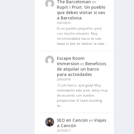
The Barcelonian
en
Rupit i Pruit. Un pueblo
que debes visitar si vas
a Barcelona
25/07/2019
Es un pueblo pequeño, pero
con mucho encanto. Muy
recomendable hacer la ruta
hasta el Salt de Sallent, la vista…
Escape Room
Immersion
Beneficios
en
de alquilar un barco
para actividades
24/05/2018
:O ¡Un barco, qué guay! Muy
interesante este post, estoy muy
de acuerdo con vuestra
perspectiva. El team building
es…
SEO en Cancún
Viajes
en
a Cancún
25/10/2017