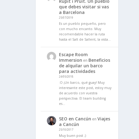
Rupit i Pruit. Un pueblo
que debes visitar si vas
a Barcelona
25/07/2019
Es un pueblo pequeño, pero
con mucho encanto. Muy
recomendable hacer la ruta
hasta el Salt de Sallent, la vista…
Escape Room
Immersion
Beneficios
en
de alquilar un barco
para actividades
24/05/2018
:O ¡Un barco, qué guay! Muy
interesante este post, estoy muy
de acuerdo con vuestra
perspectiva. El team building
es…
SEO en Cancún
Viajes
en
a Cancún
25/10/2017
Muy buen post ;)