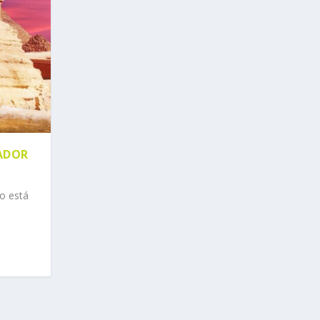
ADOR
to está