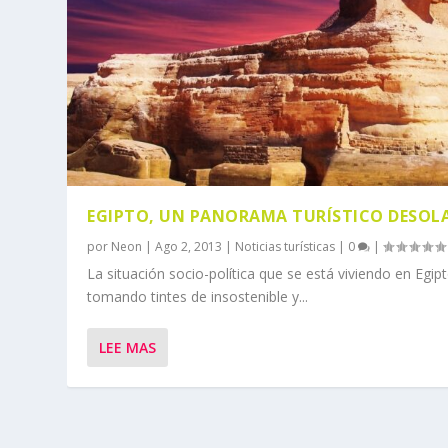
EGIPTO, UN PANORAMA TURÍSTICO DESOL
por
Neon
|
Ago 2, 2013
|
Noticias turísticas
|
0
|
La situación socio-política que se está viviendo en Egip
tomando tintes de insostenible y...
LEE MAS