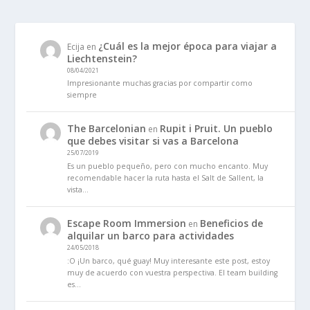
¿Cuál es la mejor época para viajar a
Ecija
en
Liechtenstein?
08/04/2021
Impresionante muchas gracias por compartir como
siempre
The Barcelonian
Rupit i Pruit. Un pueblo
en
que debes visitar si vas a Barcelona
25/07/2019
Es un pueblo pequeño, pero con mucho encanto. Muy
recomendable hacer la ruta hasta el Salt de Sallent, la
vista…
Escape Room Immersion
Beneficios de
en
alquilar un barco para actividades
24/05/2018
:O ¡Un barco, qué guay! Muy interesante este post, estoy
muy de acuerdo con vuestra perspectiva. El team building
es…