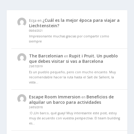
¿Cuál es la mejor época para viajar a
Ecija
en
Liechtenstein?
08/04/2021
Impresionante muchas gracias por compartir como
siempre
The Barcelonian
Rupit i Pruit. Un pueblo
en
que debes visitar si vas a Barcelona
25/07/2019
Es un pueblo pequeño, pero con mucho encanto. Muy
recomendable hacer la ruta hasta el Salt de Sallent, la
vista…
Escape Room Immersion
Beneficios de
en
alquilar un barco para actividades
24/05/2018
:O ¡Un barco, qué guay! Muy interesante este post, estoy
muy de acuerdo con vuestra perspectiva. El team building
es…