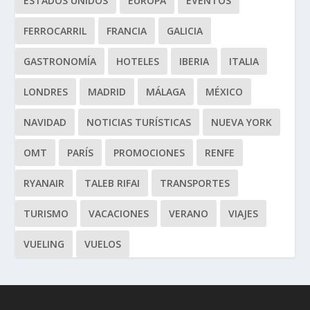
ESTADOS UNIDOS
EUROPA
EVENTOS
FERROCARRIL
FRANCIA
GALICIA
GASTRONOMÍA
HOTELES
IBERIA
ITALIA
LONDRES
MADRID
MÁLAGA
MÉXICO
NAVIDAD
NOTICIAS TURÍSTICAS
NUEVA YORK
OMT
PARÍS
PROMOCIONES
RENFE
RYANAIR
TALEB RIFAI
TRANSPORTES
TURISMO
VACACIONES
VERANO
VIAJES
VUELING
VUELOS