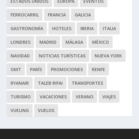
ESTADOS UNIDOS
EUROPA
EVENTOS
FERROCARRIL
FRANCIA
GALICIA
GASTRONOMÍA
HOTELES
IBERIA
ITALIA
LONDRES
MADRID
MÁLAGA
MÉXICO
NAVIDAD
NOTICIAS TURÍSTICAS
NUEVA YORK
OMT
PARÍS
PROMOCIONES
RENFE
RYANAIR
TALEB RIFAI
TRANSPORTES
TURISMO
VACACIONES
VERANO
VIAJES
VUELING
VUELOS