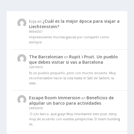
¿Cuál es la mejor época para viajar a
Ecija
en
Liechtenstein?
08/04/2021
Impresionante muchas gracias por compartir como
siempre
The Barcelonian
Rupit i Pruit. Un pueblo
en
que debes visitar si vas a Barcelona
25/07/2019
Es un pueblo pequeño, pero con mucho encanto. Muy
recomendable hacer la ruta hasta el Salt de Sallent, la
vista…
Escape Room Immersion
Beneficios de
en
alquilar un barco para actividades
24/05/2018
:O ¡Un barco, qué guay! Muy interesante este post, estoy
muy de acuerdo con vuestra perspectiva. El team building
es…