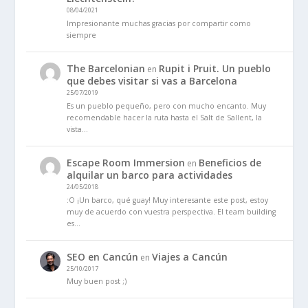
08/04/2021
Impresionante muchas gracias por compartir como
siempre
The Barcelonian
Rupit i Pruit. Un pueblo
en
que debes visitar si vas a Barcelona
25/07/2019
Es un pueblo pequeño, pero con mucho encanto. Muy
recomendable hacer la ruta hasta el Salt de Sallent, la
vista…
Escape Room Immersion
Beneficios de
en
alquilar un barco para actividades
24/05/2018
:O ¡Un barco, qué guay! Muy interesante este post, estoy
muy de acuerdo con vuestra perspectiva. El team building
es…
SEO en Cancún
Viajes a Cancún
en
25/10/2017
Muy buen post ;)