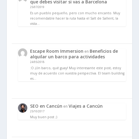
que debes visitar si vas a Barcelona
25/07/2019
Es un pueblo pequeño, pero con mucho encanto. Muy
recomendable hacer la ruta hasta el Salt de Sallent, la
vista…
Escape Room Immersion
Beneficios de
en
alquilar un barco para actividades
24/05/2018
:O ¡Un barco, qué guay! Muy interesante este post, estoy
muy de acuerdo con vuestra perspectiva. El team building
es…
SEO en Cancún
Viajes a Cancún
en
25/10/2017
Muy buen post ;)