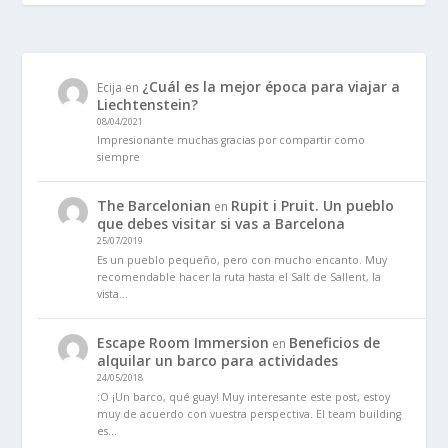
¿Cuál es la mejor época para viajar a
Ecija
en
Liechtenstein?
08/04/2021
Impresionante muchas gracias por compartir como
siempre
The Barcelonian
Rupit i Pruit. Un pueblo
en
que debes visitar si vas a Barcelona
25/07/2019
Es un pueblo pequeño, pero con mucho encanto. Muy
recomendable hacer la ruta hasta el Salt de Sallent, la
vista…
Escape Room Immersion
Beneficios de
en
alquilar un barco para actividades
24/05/2018
:O ¡Un barco, qué guay! Muy interesante este post, estoy
muy de acuerdo con vuestra perspectiva. El team building
es…