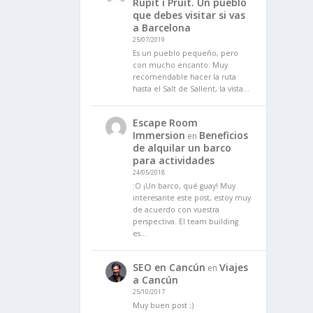
Rupit i Pruit. Un pueblo
que debes visitar si vas
a Barcelona
25/07/2019
Es un pueblo pequeño, pero
con mucho encanto. Muy
recomendable hacer la ruta
hasta el Salt de Sallent, la vista…
Escape Room
Immersion
Beneficios
en
de alquilar un barco
para actividades
24/05/2018
:O ¡Un barco, qué guay! Muy
interesante este post, estoy muy
de acuerdo con vuestra
perspectiva. El team building
es…
SEO en Cancún
Viajes
en
a Cancún
25/10/2017
Muy buen post ;)