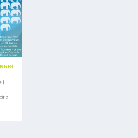
ENGER
|
Reino