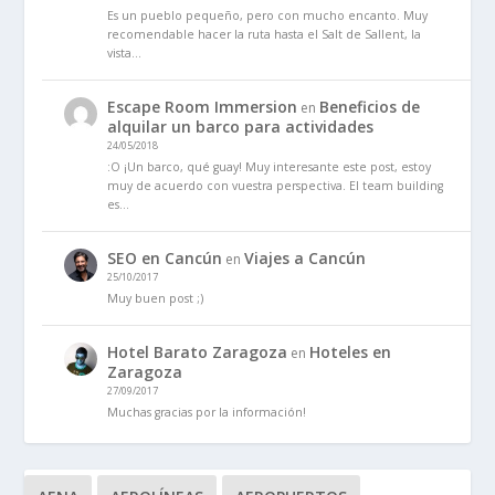
Es un pueblo pequeño, pero con mucho encanto. Muy
recomendable hacer la ruta hasta el Salt de Sallent, la
vista…
Escape Room Immersion
Beneficios de
en
alquilar un barco para actividades
24/05/2018
:O ¡Un barco, qué guay! Muy interesante este post, estoy
muy de acuerdo con vuestra perspectiva. El team building
es…
SEO en Cancún
Viajes a Cancún
en
25/10/2017
Muy buen post ;)
Hotel Barato Zaragoza
Hoteles en
en
Zaragoza
27/09/2017
Muchas gracias por la información!