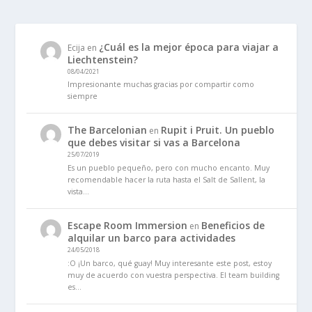
¿Cuál es la mejor época para viajar a
Ecija
en
Liechtenstein?
08/04/2021
Impresionante muchas gracias por compartir como
siempre
The Barcelonian
Rupit i Pruit. Un pueblo
en
que debes visitar si vas a Barcelona
25/07/2019
Es un pueblo pequeño, pero con mucho encanto. Muy
recomendable hacer la ruta hasta el Salt de Sallent, la
vista…
Escape Room Immersion
Beneficios de
en
alquilar un barco para actividades
24/05/2018
:O ¡Un barco, qué guay! Muy interesante este post, estoy
muy de acuerdo con vuestra perspectiva. El team building
es…