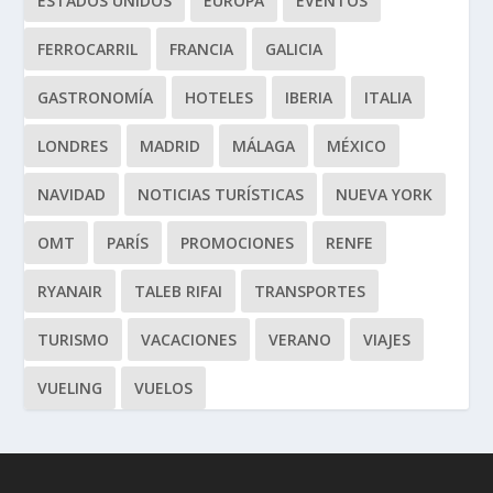
ESTADOS UNIDOS
EUROPA
EVENTOS
FERROCARRIL
FRANCIA
GALICIA
GASTRONOMÍA
HOTELES
IBERIA
ITALIA
LONDRES
MADRID
MÁLAGA
MÉXICO
NAVIDAD
NOTICIAS TURÍSTICAS
NUEVA YORK
OMT
PARÍS
PROMOCIONES
RENFE
RYANAIR
TALEB RIFAI
TRANSPORTES
TURISMO
VACACIONES
VERANO
VIAJES
VUELING
VUELOS