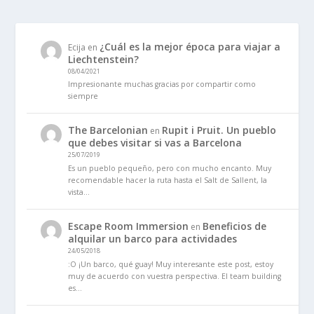
¿Cuál es la mejor época para viajar a
Ecija
en
Liechtenstein?
08/04/2021
Impresionante muchas gracias por compartir como
siempre
The Barcelonian
Rupit i Pruit. Un pueblo
en
que debes visitar si vas a Barcelona
25/07/2019
Es un pueblo pequeño, pero con mucho encanto. Muy
recomendable hacer la ruta hasta el Salt de Sallent, la
vista…
Escape Room Immersion
Beneficios de
en
alquilar un barco para actividades
24/05/2018
:O ¡Un barco, qué guay! Muy interesante este post, estoy
muy de acuerdo con vuestra perspectiva. El team building
es…