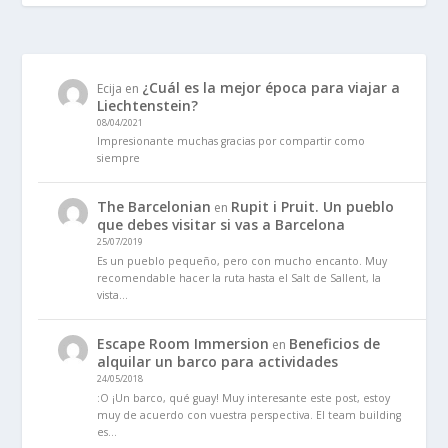
¿Cuál es la mejor época para viajar a
Ecija
en
Liechtenstein?
08/04/2021
Impresionante muchas gracias por compartir como
siempre
The Barcelonian
Rupit i Pruit. Un pueblo
en
que debes visitar si vas a Barcelona
25/07/2019
Es un pueblo pequeño, pero con mucho encanto. Muy
recomendable hacer la ruta hasta el Salt de Sallent, la
vista…
Escape Room Immersion
Beneficios de
en
alquilar un barco para actividades
24/05/2018
:O ¡Un barco, qué guay! Muy interesante este post, estoy
muy de acuerdo con vuestra perspectiva. El team building
es…