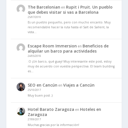
The Barcelonian
Rupit i Pruit. Un pueblo
en
que debes visitar si vas a Barcelona
25/07/2019
Es un pueblo pequeño, pero con mucho encanto. Muy
recomendable hacer la ruta hasta el Salt de Sallent, la
vista…
Escape Room Immersion
Beneficios de
en
alquilar un barco para actividades
24/05/2018
:O ¡Un barco, qué guay! Muy interesante este post, estoy
muy de acuerdo con vuestra perspectiva. El team building
es…
SEO en Cancún
Viajes a Cancún
en
25/10/2017
Muy buen post ;)
Hotel Barato Zaragoza
Hoteles en
en
Zaragoza
27/09/2017
Muchas gracias por la información!