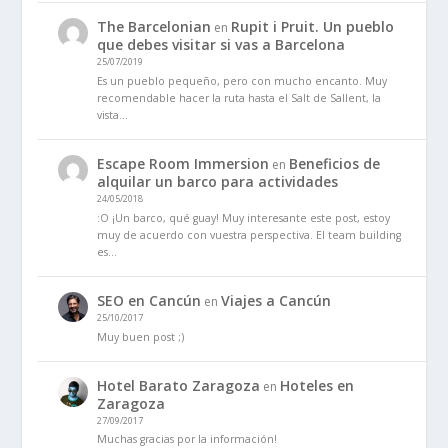
The Barcelonian
Rupit i Pruit. Un pueblo
en
que debes visitar si vas a Barcelona
25/07/2019
Es un pueblo pequeño, pero con mucho encanto. Muy
recomendable hacer la ruta hasta el Salt de Sallent, la
vista…
Escape Room Immersion
Beneficios de
en
alquilar un barco para actividades
24/05/2018
:O ¡Un barco, qué guay! Muy interesante este post, estoy
muy de acuerdo con vuestra perspectiva. El team building
es…
SEO en Cancún
Viajes a Cancún
en
25/10/2017
Muy buen post ;)
Hotel Barato Zaragoza
Hoteles en
en
Zaragoza
27/09/2017
Muchas gracias por la información!