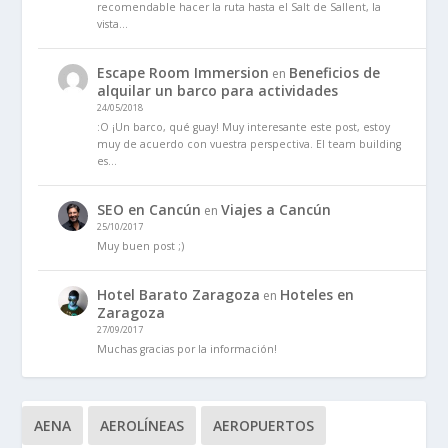
recomendable hacer la ruta hasta el Salt de Sallent, la
vista…
Escape Room Immersion
Beneficios de
en
alquilar un barco para actividades
24/05/2018
:O ¡Un barco, qué guay! Muy interesante este post, estoy
muy de acuerdo con vuestra perspectiva. El team building
es…
SEO en Cancún
Viajes a Cancún
en
25/10/2017
Muy buen post ;)
Hotel Barato Zaragoza
Hoteles en
en
Zaragoza
27/09/2017
Muchas gracias por la información!
AENA
AEROLÍNEAS
AEROPUERTOS