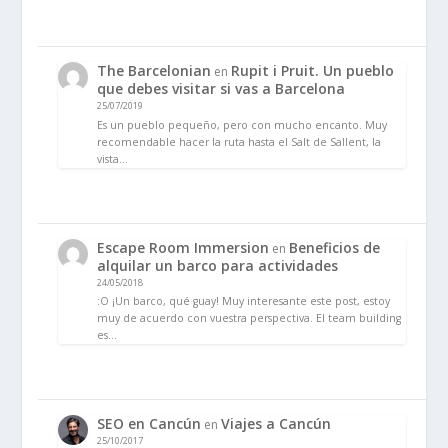
The Barcelonian
Rupit i Pruit. Un pueblo
en
que debes visitar si vas a Barcelona
25/07/2019
Es un pueblo pequeño, pero con mucho encanto. Muy
recomendable hacer la ruta hasta el Salt de Sallent, la
vista…
Escape Room Immersion
Beneficios de
en
alquilar un barco para actividades
24/05/2018
:O ¡Un barco, qué guay! Muy interesante este post, estoy
muy de acuerdo con vuestra perspectiva. El team building
es…
SEO en Cancún
Viajes a Cancún
en
25/10/2017