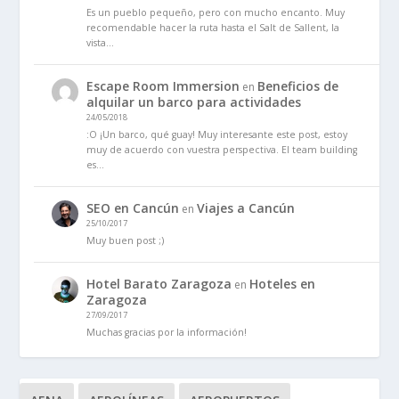
Es un pueblo pequeño, pero con mucho encanto. Muy
recomendable hacer la ruta hasta el Salt de Sallent, la
vista…
Escape Room Immersion
Beneficios de
en
alquilar un barco para actividades
24/05/2018
:O ¡Un barco, qué guay! Muy interesante este post, estoy
muy de acuerdo con vuestra perspectiva. El team building
es…
SEO en Cancún
Viajes a Cancún
en
25/10/2017
Muy buen post ;)
Hotel Barato Zaragoza
Hoteles en
en
Zaragoza
27/09/2017
Muchas gracias por la información!