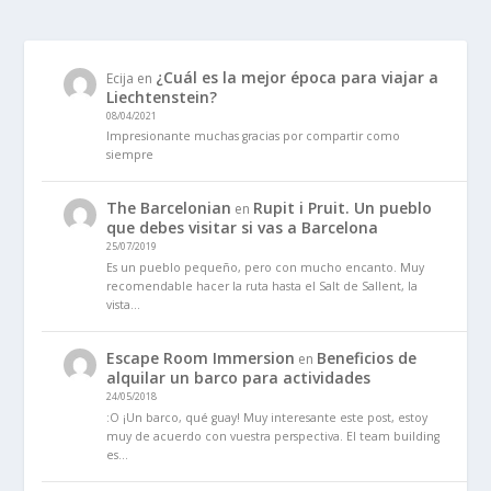
¿Cuál es la mejor época para viajar a
Ecija
en
Liechtenstein?
08/04/2021
Impresionante muchas gracias por compartir como
siempre
The Barcelonian
Rupit i Pruit. Un pueblo
en
que debes visitar si vas a Barcelona
25/07/2019
Es un pueblo pequeño, pero con mucho encanto. Muy
recomendable hacer la ruta hasta el Salt de Sallent, la
vista…
Escape Room Immersion
Beneficios de
en
alquilar un barco para actividades
24/05/2018
:O ¡Un barco, qué guay! Muy interesante este post, estoy
muy de acuerdo con vuestra perspectiva. El team building
es…