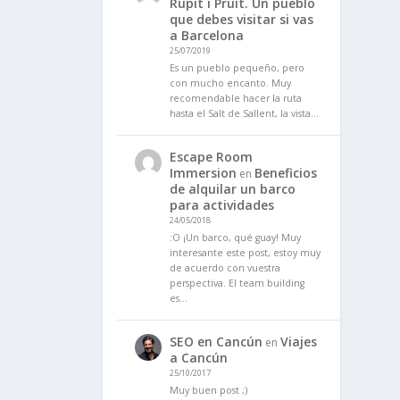
Rupit i Pruit. Un pueblo
que debes visitar si vas
a Barcelona
25/07/2019
Es un pueblo pequeño, pero
con mucho encanto. Muy
recomendable hacer la ruta
hasta el Salt de Sallent, la vista…
Escape Room
Immersion
Beneficios
en
de alquilar un barco
para actividades
24/05/2018
:O ¡Un barco, qué guay! Muy
interesante este post, estoy muy
de acuerdo con vuestra
perspectiva. El team building
es…
SEO en Cancún
Viajes
en
a Cancún
25/10/2017
Muy buen post ;)