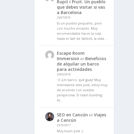
Rupit i Pruit. Un pueblo
que debes visitar si vas
a Barcelona
25/07/2019
Es un pueblo pequeño, pero
con mucho encanto. Muy
recomendable hacer la ruta
hasta el Salt de Sallent, la vista…
Escape Room
Immersion
Beneficios
en
de alquilar un barco
para actividades
24/05/2018
:O ¡Un barco, qué guay! Muy
interesante este post, estoy muy
de acuerdo con vuestra
perspectiva. El team building
es…
SEO en Cancún
Viajes
en
a Cancún
25/10/2017
Muy buen post ;)