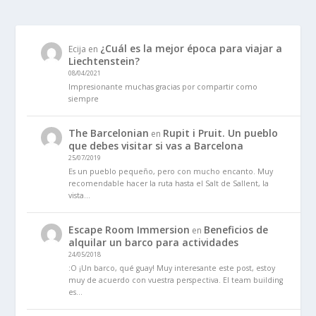
¿Cuál es la mejor época para viajar a
Ecija
en
Liechtenstein?
08/04/2021
Impresionante muchas gracias por compartir como
siempre
The Barcelonian
Rupit i Pruit. Un pueblo
en
que debes visitar si vas a Barcelona
25/07/2019
Es un pueblo pequeño, pero con mucho encanto. Muy
recomendable hacer la ruta hasta el Salt de Sallent, la
vista…
Escape Room Immersion
Beneficios de
en
alquilar un barco para actividades
24/05/2018
:O ¡Un barco, qué guay! Muy interesante este post, estoy
muy de acuerdo con vuestra perspectiva. El team building
es…