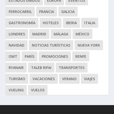
ESTADOS UNIDOS
EUROPA
EVENTOS
FERROCARRIL
FRANCIA
GALICIA
GASTRONOMÍA
HOTELES
IBERIA
ITALIA
LONDRES
MADRID
MÁLAGA
MÉXICO
NAVIDAD
NOTICIAS TURÍSTICAS
NUEVA YORK
OMT
PARÍS
PROMOCIONES
RENFE
RYANAIR
TALEB RIFAI
TRANSPORTES
TURISMO
VACACIONES
VERANO
VIAJES
VUELING
VUELOS