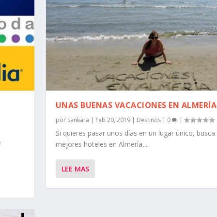
UNAS BUENAS VACACIONES EN ALMERÍA
por
Sankara
|
Feb 20, 2019
|
Destinos
|
0
|
Si quieres pasar unos días en un lugar único, busca
e
mejores hoteles en Almería,...
LEE MAS