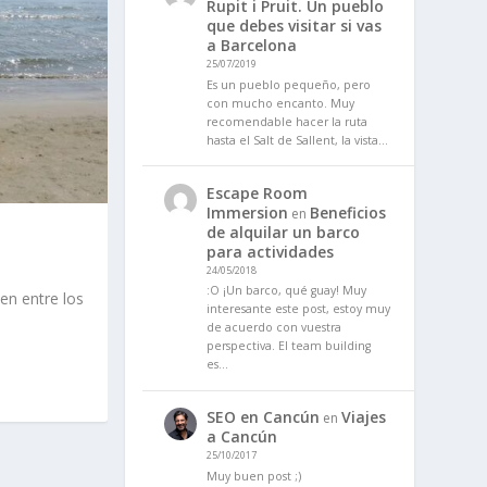
Rupit i Pruit. Un pueblo
que debes visitar si vas
a Barcelona
25/07/2019
Es un pueblo pequeño, pero
con mucho encanto. Muy
recomendable hacer la ruta
hasta el Salt de Sallent, la vista…
Escape Room
Immersion
Beneficios
en
de alquilar un barco
para actividades
24/05/2018
:O ¡Un barco, qué guay! Muy
 en entre los
interesante este post, estoy muy
de acuerdo con vuestra
perspectiva. El team building
es…
SEO en Cancún
Viajes
en
a Cancún
25/10/2017
Muy buen post ;)