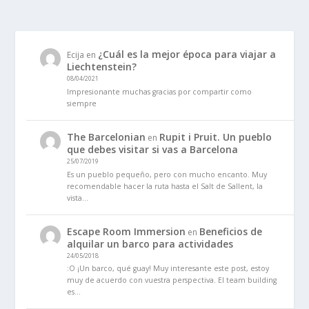
¿Cuál es la mejor época para viajar a
Ecija
en
Liechtenstein?
08/04/2021
Impresionante muchas gracias por compartir como
siempre
The Barcelonian
Rupit i Pruit. Un pueblo
en
que debes visitar si vas a Barcelona
25/07/2019
Es un pueblo pequeño, pero con mucho encanto. Muy
recomendable hacer la ruta hasta el Salt de Sallent, la
vista…
Escape Room Immersion
Beneficios de
en
alquilar un barco para actividades
24/05/2018
:O ¡Un barco, qué guay! Muy interesante este post, estoy
muy de acuerdo con vuestra perspectiva. El team building
es…