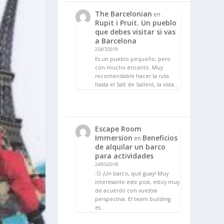
The Barcelonian
en
Rupit i Pruit. Un pueblo
que debes visitar si vas
a Barcelona
25/07/2019
Es un pueblo pequeño, pero
con mucho encanto. Muy
recomendable hacer la ruta
hasta el Salt de Sallent, la vista…
Escape Room
Immersion
Beneficios
en
de alquilar un barco
para actividades
24/05/2018
:O ¡Un barco, qué guay! Muy
interesante este post, estoy muy
de acuerdo con vuestra
perspectiva. El team building
es…