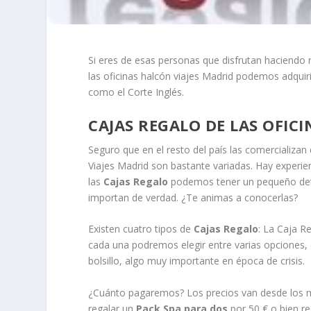
Si eres de esas personas que disfrutan haciendo r
las oficinas halcón viajes Madrid podemos adquir
como el Corte Inglés.
CAJAS REGALO DE LAS OFIC
Seguro que en el resto del país las comercializan
Viajes Madrid son bastante variadas. Hay experie
las
Cajas Regalo
podemos tener un pequeño detal
importan de verdad. ¿Te animas a conocerlas?
Existen cuatro tipos de
Cajas Regalo
: La Caja R
cada una podremos elegir entre varias opciones,
bolsillo, algo muy importante en época de crisis.
¿Cuánto pagaremos? Los precios van desde los m
regalar un
Pack Spa para dos
por 50 € o bien r