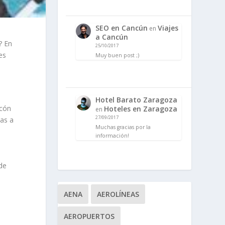
SEO en Cancún
Viajes
en
a Cancún
? En
25/10/2017
es
Muy buen post ;)
Hotel Barato Zaragoza
lcón
Hoteles en Zaragoza
en
27/09/2017
ias a
Muchas gracias por la
información!
 de
AENA
AEROLÍNEAS
AEROPUERTOS