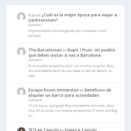
¿Cuál es la mejor época para viajar a
Ecija
en
Liechtenstein?
08/04/2021
Impresionante muchas gracias por compartir como
siempre
The Barcelonian
Rupit i Pruit. Un pueblo
en
que debes visitar si vas a Barcelona
25/07/2019
Es un pueblo pequeño, pero con mucho encanto. Muy
recomendable hacer la ruta hasta el Salt de Sallent, la
vista…
Escape Room Immersion
Beneficios de
en
alquilar un barco para actividades
24/05/2018
:O ¡Un barco, qué guay! Muy interesante este post, estoy
muy de acuerdo con vuestra perspectiva. El team building
es…
SEO en Cancún
Viajes a Cancún
en