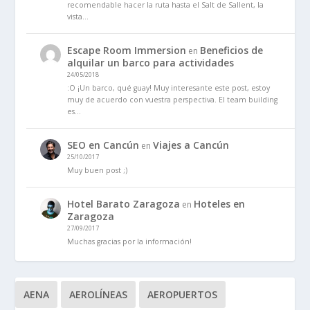
recomendable hacer la ruta hasta el Salt de Sallent, la
vista…
Escape Room Immersion
Beneficios de
en
alquilar un barco para actividades
24/05/2018
:O ¡Un barco, qué guay! Muy interesante este post, estoy
muy de acuerdo con vuestra perspectiva. El team building
es…
SEO en Cancún
Viajes a Cancún
en
25/10/2017
Muy buen post ;)
Hotel Barato Zaragoza
Hoteles en
en
Zaragoza
27/09/2017
Muchas gracias por la información!
AENA
AEROLÍNEAS
AEROPUERTOS