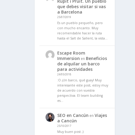
Rupit i Pruit. Un pueblo
que debes visitar si vas
a Barcelona
25/07/2019
Es un pueblo pequeño, pero
con mucho encanto. Muy
recomendable hacer la ruta
hasta el Salt de Sallent, la vista…
Escape Room
Immersion
Beneficios
en
de alquilar un barco
para actividades
24/05/2018
:O ¡Un barco, qué guay! Muy
interesante este post, estoy muy
de acuerdo con vuestra
perspectiva. El team building
es…
SEO en Cancún
Viajes
en
a Cancún
25/10/2017
Muy buen post ;)