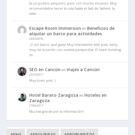
Es un pueblo pequeño, pero con mucho encanto. Muy
recomendable hacer la ruta hasta el Salt de Sallent, la
vista…
Escape Room Immersion
Beneficios de
en
alquilar un barco para actividades
24/05/2018
:O ¡Un barco, qué guay! Muy interesante este post, estoy
muy de acuerdo con vuestra perspectiva. El team building
es…
SEO en Cancún
Viajes a Cancún
en
25/10/2017
Muy buen post ;)
Hotel Barato Zaragoza
Hoteles en
en
Zaragoza
27/09/2017
Muchas gracias por la información!
AENA
AEROLÍNEAS
AEROPUERTOS