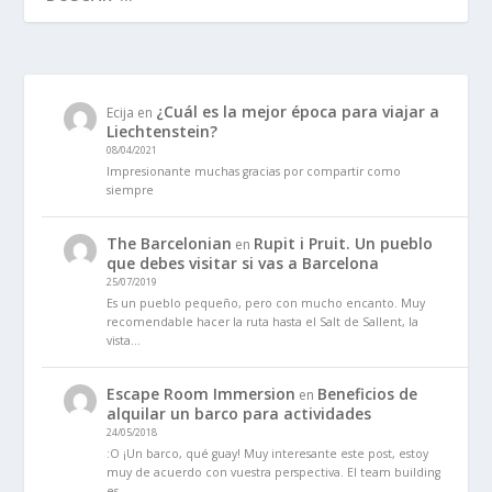
¿Cuál es la mejor época para viajar a
Ecija
en
Liechtenstein?
08/04/2021
Impresionante muchas gracias por compartir como
siempre
The Barcelonian
Rupit i Pruit. Un pueblo
en
que debes visitar si vas a Barcelona
25/07/2019
Es un pueblo pequeño, pero con mucho encanto. Muy
recomendable hacer la ruta hasta el Salt de Sallent, la
vista…
Escape Room Immersion
Beneficios de
en
alquilar un barco para actividades
24/05/2018
:O ¡Un barco, qué guay! Muy interesante este post, estoy
muy de acuerdo con vuestra perspectiva. El team building
es…